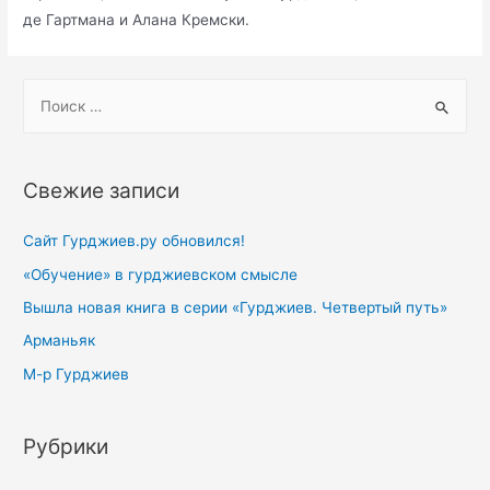
де Гартмана и Алана Кремски.
S
e
a
r
Свежие записи
c
h
Сайт Гурджиев.ру обновился!
f
«Обучение» в гурджиевском смысле
o
Вышла новая книга в серии «Гурджиев. Четвертый путь»
r
Арманьяк
:
М-р Гурджиев
Рубрики